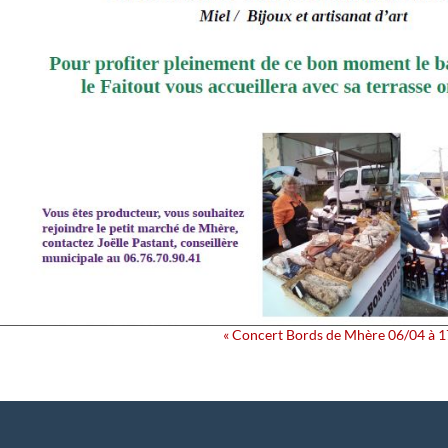
Navigation
«
Concert Bords de Mhère 06/04 à 
Évènement