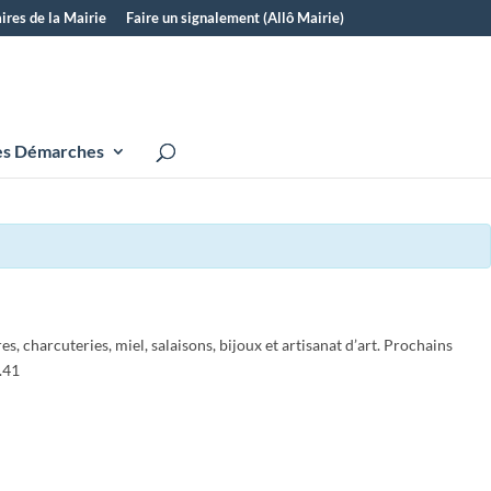
ires de la Mairie
Faire un signalement (Allô Mairie)
s Démarches
 charcuteries, miel, salaisons, bijoux et artisanat d’art. Prochains
.41