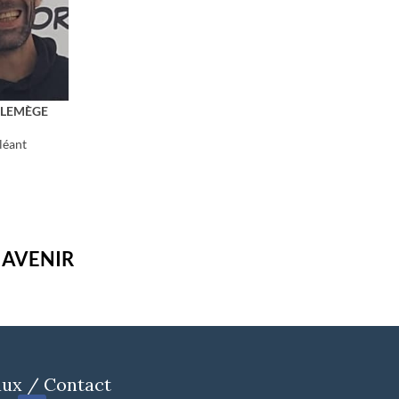
e LEMÈGE
léant
 AVENIR
ux / Contact