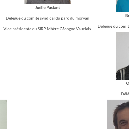
Joëlle Pastant
B
Délégué du comité syndical du parc du morvan
Délégué du comit
Vice présidente du SIRP Mhère Gâcogne Vauclaix
O
Dél