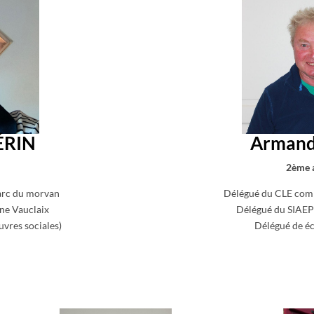
ÉRIN
Armand
2ème 
arc du morvan
Délégué du CLE comm
ne Vauclaix
Délégué du SIA
vres sociales)
Délégué de éc