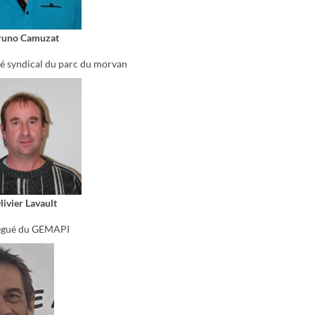
runo Camuzat
é syndical du parc du morvan
livier Lavault
égué du GEMAPI