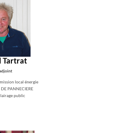
 Tartrat
adjoint
ission local énergie
EP DE PANNECIERE
lairage public