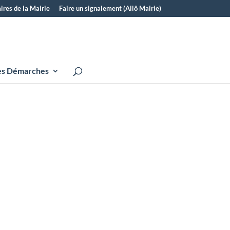
ires de la Mairie
Faire un signalement (Allô Mairie)
s Démarches