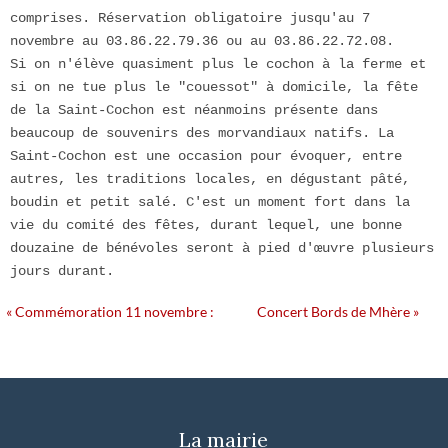
comprises. Réservation obligatoire jusqu'au 7 
novembre au 03.86.22.79.36 ou au 03.86.22.72.08.

Si on n'élève quasiment plus le cochon à la ferme et 
si on ne tue plus le "couessot" à domicile, la fête 
de la Saint-Cochon est néanmoins présente dans 
beaucoup de souvenirs des morvandiaux natifs. La 
Saint-Cochon est une occasion pour évoquer, entre 
autres, les traditions locales, en dégustant pâté, 
boudin et petit salé. C'est un moment fort dans la 
vie du comité des fêtes, durant lequel, une bonne 
douzaine de bénévoles seront à pied d'œuvre plusieurs 
jours durant.
Navigation
«
Commémoration 11 novembre :
Concert Bords de Mhère
»
Évènement
La mairie